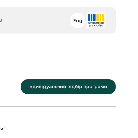
и
Eng
Індивідуальний підбір програми
ни"