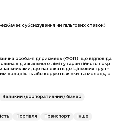
редбачає субсидування чи пільгових ставок)
зична особа-підприємець (ФОП), що відповіда
вина від загального ліміту гарантійного покр
зичальниками, що належать до Цільових груп -
яким володіють або керують жінки та молодь, с
Великий (корпоративний) бізнес
ість
Торгівля
Транспорт
Інше