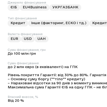
Джерело фінансування
ЄІБ
EU4Business
УКРГАЗБАНК
Тип фінансування
Кредит
Інше (факторинг, ЕСКО і тд.)
Кредитн
Валюта фінансування
EUR
USD
UAH
Сума фінансування, грн
До 100 млн грн
Сума фінансування
до 2 млн євро (в еквіваленті) на ГПК
Рівень покриття Гарантії: від 30% до 80%. Гарнатія
– Основну суму боргу (""тіло"" кредиту)
– Нараховані відсотки за 90 днів з моменту виник
Максимальна сума Гарантії ЄІБ на одну ГПК – не біл
Власний внесок, %
Від 20 %