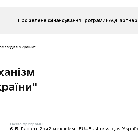
Про зелене фінансування
Програми
FAQ
Партнер
ness"для України"
ханізм
країни"
Назва програми
ЄІБ. Гарантійний механізм "EU4Business"для Украї