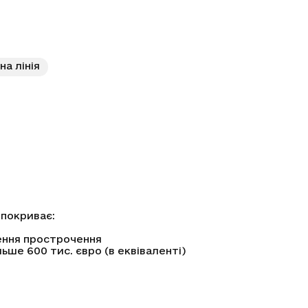
а лінія
 покриває:
нення прострочення
ьше 600 тис. євро (в еквіваленті)