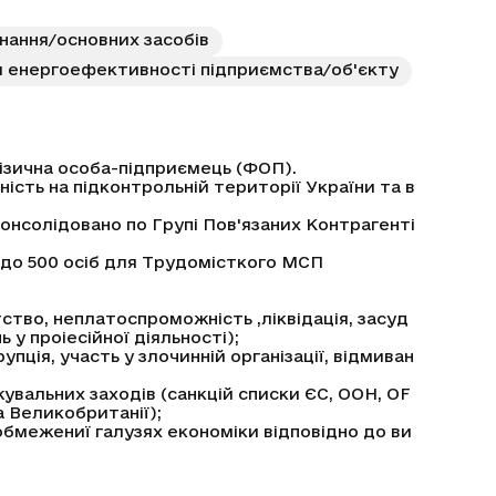
ання/основних засобів
 енергоефективності підприємства/об'єкту
ізична особа-підприємець (ФОП).
ість на підконтрольній території України та в
онсолідовано по Групі Пов'язаних Контрагенті
а до 500 осіб для Трудомісткого МСП
ство, неплатоспроможність ,ліквідація, засуд
у проіесійної діяльності);
пція, участь у злочинній організації, відмиван
увальних заходів (санкцій списки ЄС, ООН, OF
 Великобританії);
 обмежениї галузях економіки відповідно до ви