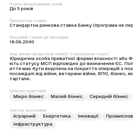
Строк фінансування, років
До 5 років
Процентна ставка
Стандартна ринкова ставка Банку (програма не пе
Кінцевий термін дії програми
18.06.2040
Інші умови (додаткові комісії, страхування тощо)
Юридична особа приватної форми власності або Фі
ють статусу МСП відповідно до визначення ЄС. Поло
иття має бути виділена на покриття операцій з по
посаждалі від війни, ветерани війни, ВПО, бізнес, 
тартапи.
Цільова аудиторія
Мікро бізнес
Малий бізнес
Середній бізнес
Сектор економіки
Аграрний
Енергетика
Інновації
Промислов
Інфраструктура