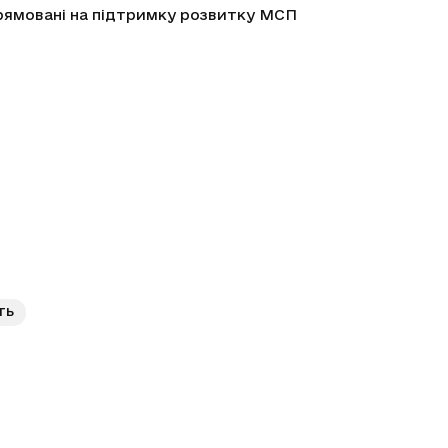
 спрямовані на підтримку розвитку МСП
ть