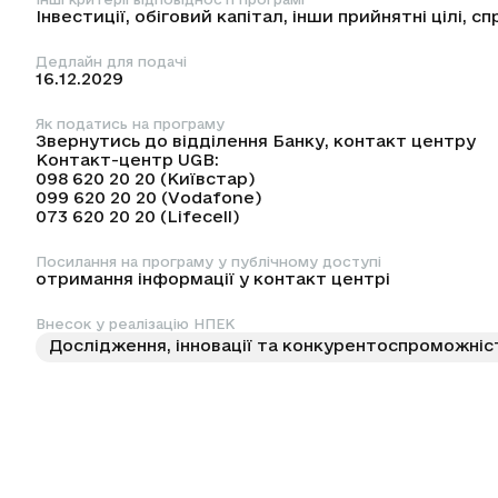
Інвестиції, обіговий капітал, інши прийнятні цілі,
Дедлайн для подачі
16.12.2029
Як податись на програму
Звернутись до відділення Банку, контакт центру
Контакт-центр UGB:
098 620 20 20 (Київстар)
099 620 20 20 (Vodafone)
073 620 20 20 (Lifecell)
Посилання на програму у публічному доступі
отримання інформації у контакт центрі
Внесок у реалізацію НПЕК
Дослідження, інновації та конкурентоспроможніс