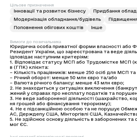
Цільове призначення
Інновації та розвиток бізнесу
Придбання обладн
Модернізація обладнання/будівель
Підвищення
Поповнення обігових коштів
Інше
Вимоги до позичальника
Юридична особа приватної форми власності або Ф
Резидент України, що зареєстрована та веде діяльн
ідповідає наступним критеріям:
1. Відповідає статусу МСП або Трудомістке МСП (к
в (ГПК) клієнта:
– Кількість працівників: менше 250 осіб для МСП т
– Річний оборот: менше 50 млн євро та/або
– Валюта річного балансу: менше 43 млн євро;
2. Не знаходиться у ситуаціях виключення (банкрут
жений у справах про несплату податків та порушень 
3. Не веде забороненої діяльності (шахрайство, кору
ня грошей або фінансування тероризму);
4. Не є підсанкційною особою та не порушує Обмеж
AC, Держдепу США, Мінторгівлі США, Казначейства
5. Не здійснює основу діяльність в заборонених та
мог ЄС.
Інші критерії відповідності програмі